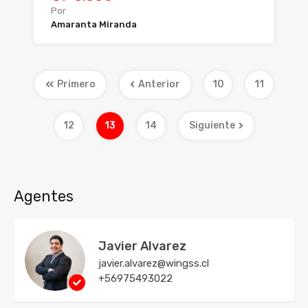
Por
Amaranta Miranda
Primero
Anterior
10
11
12
13
14
Siguiente
Agentes
Javier Alvarez
javier.alvarez@wingss.cl
+56975493022