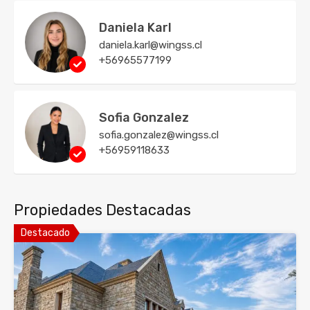
Daniela Karl
daniela.karl@wingss.cl
+56965577199
Sofia Gonzalez
sofia.gonzalez@wingss.cl
+56959118633
Propiedades Destacadas
Destacado