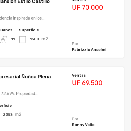
ansión Estilo Castillo
UF 70.000
dencia Inspirada en los…
Baños
Superficie
m2
1500
11
Por
Fabrizzio Anselmi
Ventas
presarial Ñuñoa Plena
UF 69.500
 72.699. Propiedad…
rficie
m2
2053
Por
Ronny Valle