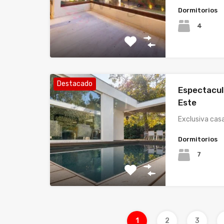
Dormitorios
4
Destacado
Espectacul
Este
Exclusiva casa
Dormitorios
7
1
2
3