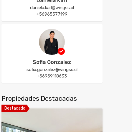
Daniela Karl
daniela.karl@wingss.cl
+56965577199
Sofia Gonzalez
sofia.gonzalez@wingss.cl
+56959118633
Propiedades Destacadas
Destacado