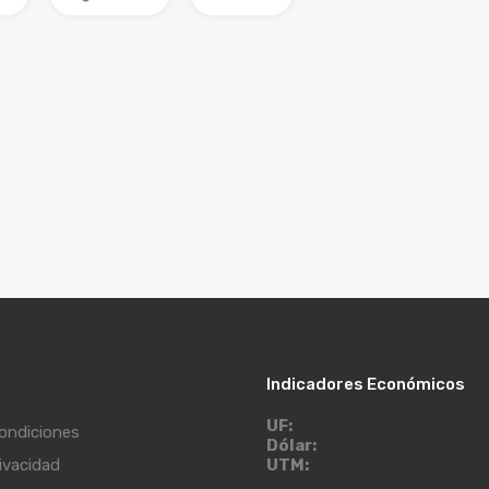
Indicadores Económicos
UF:
ondiciones
Dólar:
rivacidad
UTM: