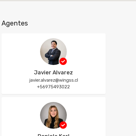
Agentes
Javier Alvarez
javier.alvarez@wingss.cl
+56975493022