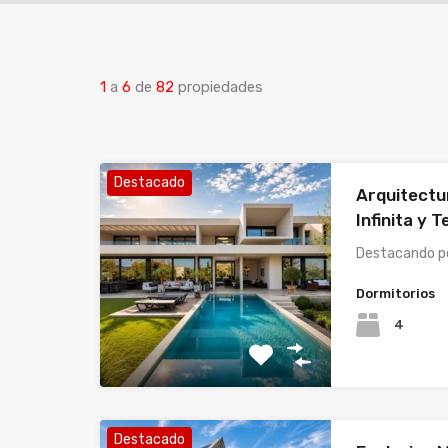
1
a
6
de
82
propiedades
Destacado
Arquitectur
Infinita y
Destacando po
Dormitorios
4
Destacado