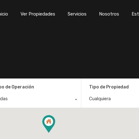
Inicio
Ver Propiedades
Servicios
Nosotros
Est
nicio
Ver Propiedades
Servicios
Nosotros
Est
po de Operación
Tipo de Propiedad
das
Cualquiera