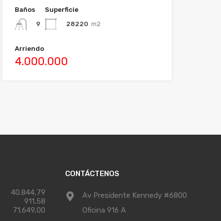
Baños
Superficie
28220
m2
9
Arriendo
4.000.000
CONTÁCTENOS
40.844,79
Av Presidente Kennedy #6800
911,58
71.649,00
Oficina 916 A