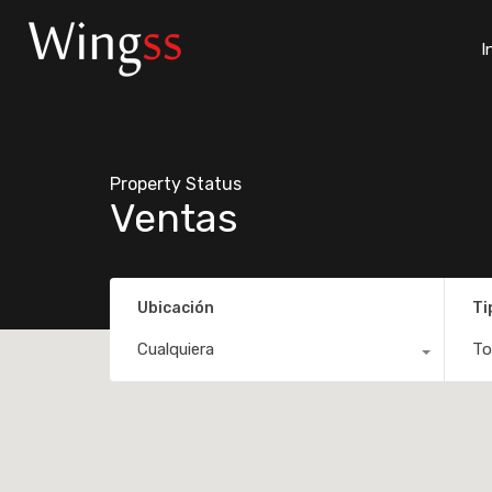
I
Property Status
Ventas
Ubicación
Ti
Cualquiera
To