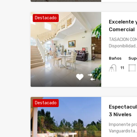
Destacado
Excelente 
Comercial
TASACION COM
Disponibilidad
Baños
Supe
11
Destacado
Espectacul
3 Niveles
Imponente pro
Vanguardista