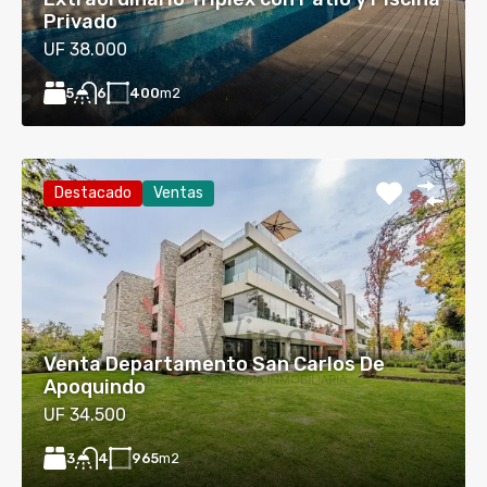
Privado
UF 38.000
5
400
m2
6
Destacado
Ventas
Venta Departamento San Carlos De
Apoquindo
UF 34.500
3
965
m2
4