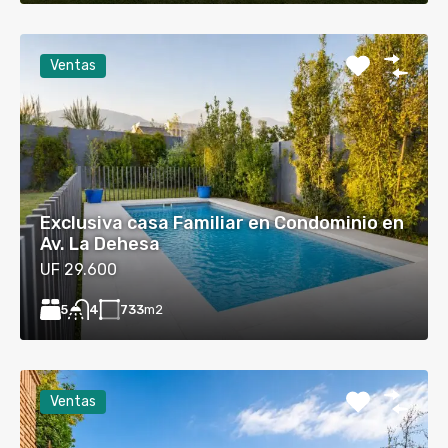
Ventas
Exclusiva casa Familiar en Condominio en
Av. La Dehesa
UF 29.600
5
733
m2
4
Ventas