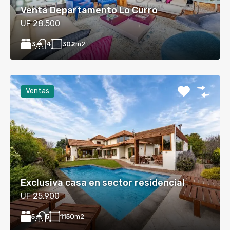
Venta Departamento Lo Curro
UF 28.500
3
302
m2
4
Ventas
Exclusiva casa en sector residencial
UF 25.900
5
1150
m2
5