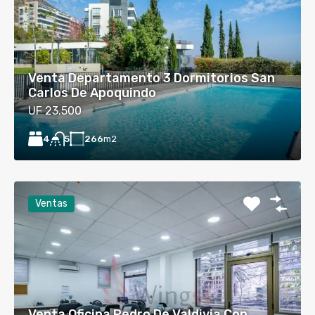
Venta Departamento 3 Dormitorios San
Carlos De Apoquindo
UF 23.500
4
266
m2
5
Ventas
Venta Oficina Pedro De Valdivia Con