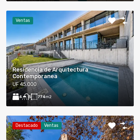
Ventas
Residencia de Arquitectura
Contemporanea
UF 45.000
4
774
m2
5
Destacado
Ventas