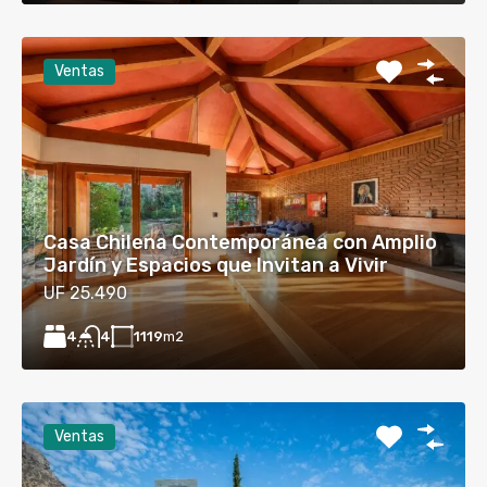
Ventas
Casa Chilena Contemporánea con Amplio
Jardín y Espacios que Invitan a Vivir
UF 25.490
4
1119
m2
4
Ventas