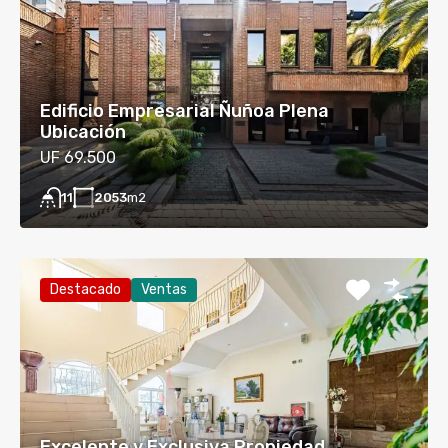
Edificio Empresarial Ñuñoa Plena
Ubicación
UF 69.500
2053
m2
11
Destacado
Ventas
Excelente y Exclusiva Propiedad