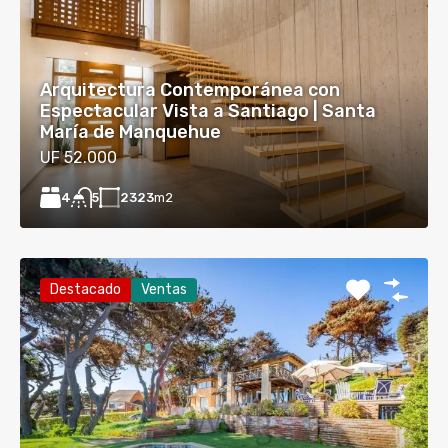
Arquitectura Contemporánea con
Espectacular Vista a Santiago | Santa
María de Manquehue
UF 52.000
4
2323
m2
5
Destacado
Ventas