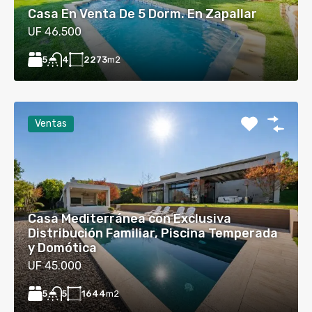
Casa En Venta De 5 Dorm. En Zapallar
UF 46.500
5
2273
m2
4
Ventas
Casa Mediterránea con Exclusiva
Distribución Familiar, Piscina Temperada
y Domótica
UF 45.000
5
1644
m2
5