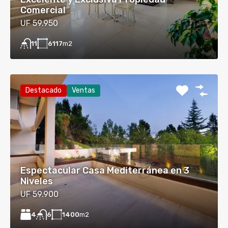
Comercial
UF 59.950
6117
m2
11
Destacado
Ventas
Espectacular Casa Mediterránea en 3
Niveles
UF 59.900
4
1400
m2
6