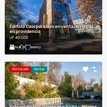
Edificio Coorporativo en venta/arriendo
en providencia
UF 40.000
10
560
m2
9
Destacado
Ventas
Extraordinario Tríplex con Patio y Piscina