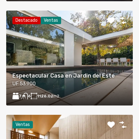
Destacado
Ventas
Espectacular Casa en Jardin del Este
UF 53.900
7
1126.02
m2
6
Ventas