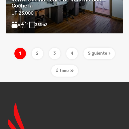
Cochera
UF 23.000
6
335
m2
4
1
2
3
4
Siguiente
Último