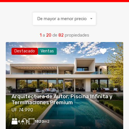
De mayor a menor precio
1
a
20
de
82
propiedades
Destacado
Ventas
Arquitectura de Autor, Piscina Infinita y
Terminaciones Premium
UF 74.990
4
1820
m2
5