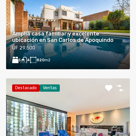
Amplia casa familiar y excelente
ubicación en San Carlos de Apoquindo
UF 29.500
5
820
m2
4
Destacado
Ventas