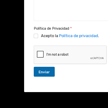
a
c
i
d
a
d
Política de Privacidad
*
Acepto la
Política de privacidad
.
Enviar