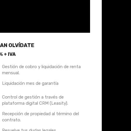
AN OLVÍDATE
% + IVA
Gestión de cobro y liquidación de renta
mensual.
Liquidación mes de garantía
Control de gestión a través de
plataforma digital CRM (Leasity).
Recepción de propiedad al término del
contrato.
Resuelve tus dudas legales.