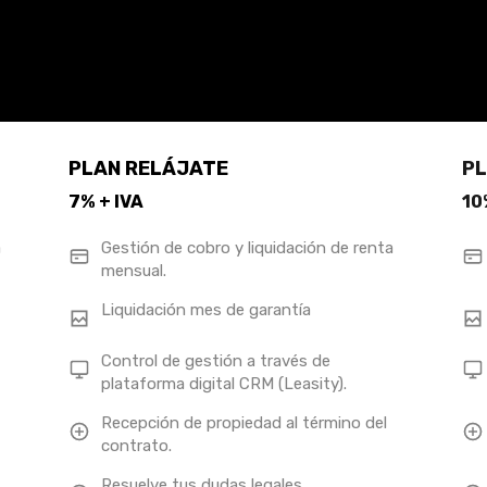
PLAN RELÁJATE
PL
7% + IVA
10
a
Gestión de cobro y liquidación de renta
mensual.
Liquidación mes de garantía
Control de gestión a través de
plataforma digital CRM (Leasity).
Recepción de propiedad al término del
contrato.
Resuelve tus dudas legales.