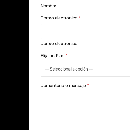
Nombre
Correo electrónico
*
Correo electrónico
N
Elija un Plan
*
o
m
b
r
Comentario o mensaje
*
e
d
e
P
r
i
v