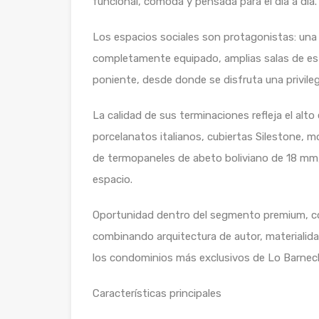
funcional, cómoda y pensada para el día a día.
Los espacios sociales son protagonistas: una
completamente equipado, amplias salas de esta
poniente, desde donde se disfruta una privilegia
La calidad de sus terminaciones refleja el alt
porcelanatos italianos, cubiertas Silestone, m
de termopaneles de abeto boliviano de 18 mm, 
espacio.
Oportunidad dentro del segmento premium, co
combinando arquitectura de autor, materialidad
los condominios más exclusivos de Lo Barnec
Características principales