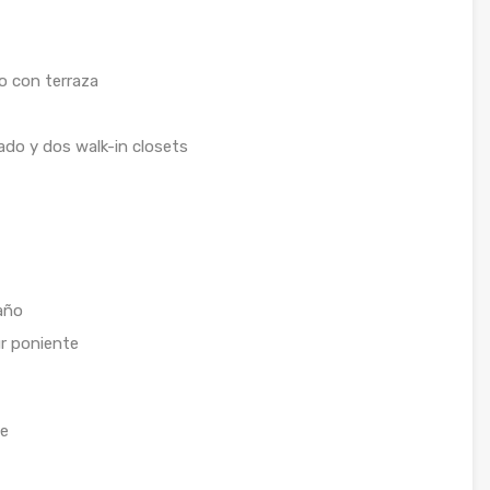
o con terraza
vado y dos walk-in closets
año
ur poniente
te