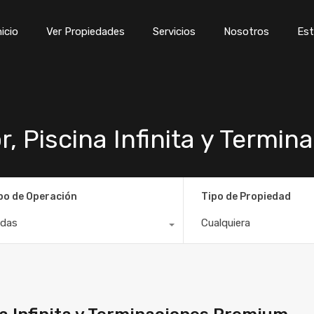
Inicio
Ver Propiedades
Servicios
Nosotros
Est
nicio
Ver Propiedades
Servicios
Nosotros
Est
r, Piscina Infinita y Termi
po de Operación
Tipo de Propiedad
das
Cualquiera