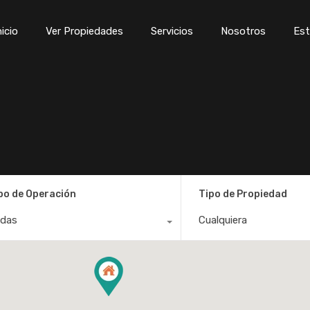
Inicio
Ver Propiedades
Servicios
Nosotros
Est
nicio
Ver Propiedades
Servicios
Nosotros
Est
po de Operación
Tipo de Propiedad
das
Cualquiera