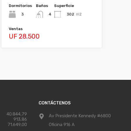
Dormitorios
Baños
Superficie
3
302
m2
4
Ventas
UF 28.500
CONTÁCTENOS
40.844,79
Av Presidente Kennedy #6800
913,86
71.649,00
Oficina 916 A