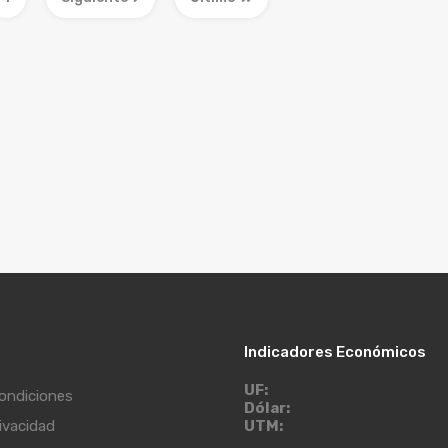
Indicadores Económicos
UF:
ondiciones
Dólar:
rivacidad
UTM: