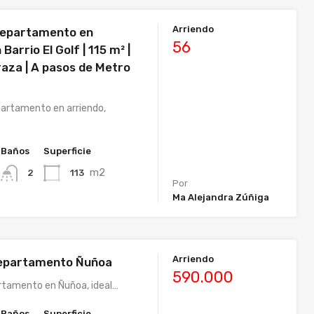
Arriendo
departamento en
56
Barrio El Golf | 115 m² |
raza | A pasos de Metro
artamento en arriendo,
Baños
Superficie
m2
113
2
Por
Ma Alejandra Zúñiga
Arriendo
departamento Ñuñoa
590.000
rtamento en Ñuñoa, ideal…
Baños
Superficie