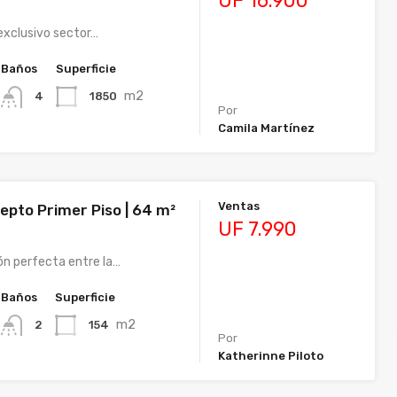
UF 16.900
exclusivo sector…
Baños
Superficie
m2
1850
4
Por
Camila Martínez
Ventas
epto Primer Piso | 64 m²
UF 7.990
ón perfecta entre la…
Baños
Superficie
m2
154
2
Por
Katherinne Piloto