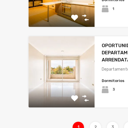
1
OPORTUNID
DEPARTAME
ARRENDAT
Departamento 
Dormitorios
3
1
2
3