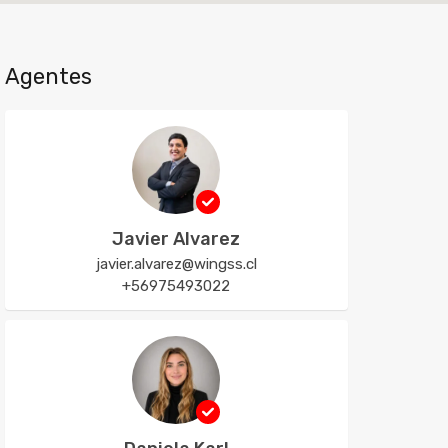
Agentes
Javier Alvarez
javier.alvarez@wingss.cl
+56975493022