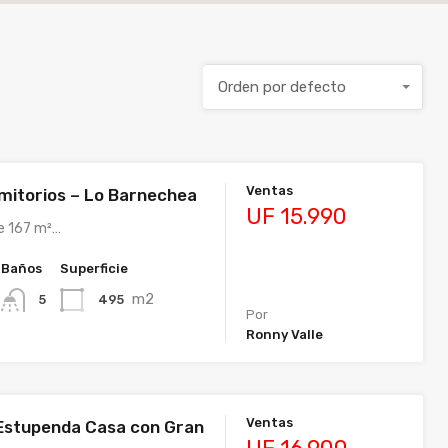
Orden por defecto
Ventas
mitorios – Lo Barnechea
UF 15.990
e 167 m²…
Baños
Superficie
m2
495
5
Por
Ronny Valle
Ventas
Estupenda Casa con Gran