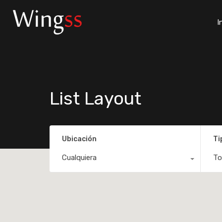
I
List Layout
Ubicación
Ti
Cualquiera
To