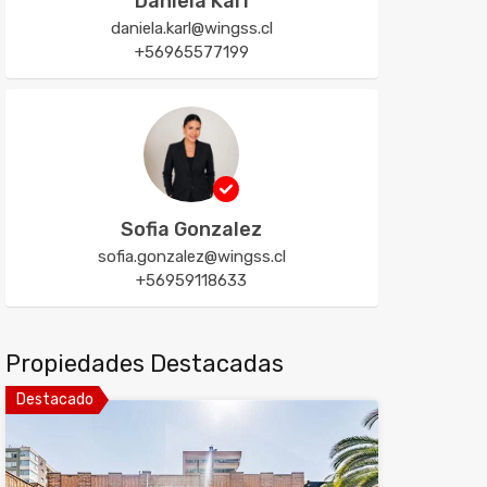
Daniela Karl
daniela.karl@wingss.cl
+56965577199
Sofia Gonzalez
sofia.gonzalez@wingss.cl
+56959118633
Propiedades Destacadas
Destacado