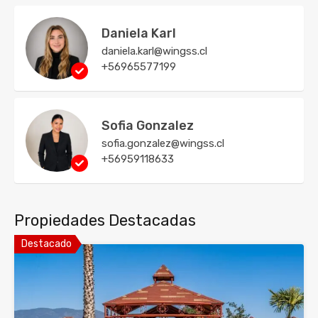
Daniela Karl
daniela.karl@wingss.cl
+56965577199
Sofia Gonzalez
sofia.gonzalez@wingss.cl
+56959118633
Propiedades Destacadas
Destacado