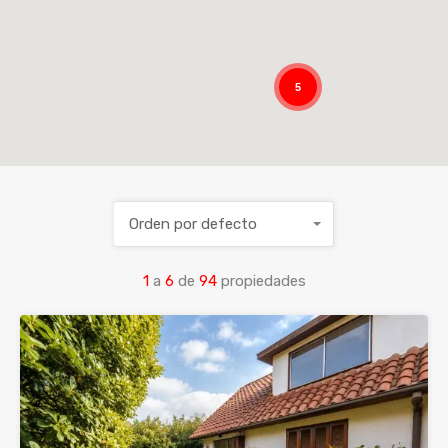
5
Orden por defecto
1
a
6
de
94
propiedades