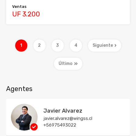
Ventas
UF 3.200
1
2
3
4
Siguiente
Último
Agentes
Javier Alvarez
javier.alvarez@wingss.cl
+56975493022