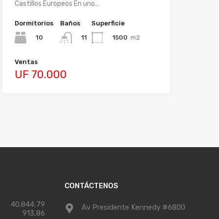
Castillos Europeos En uno…
Dormitorios
Baños
Superficie
10
1500
m2
11
Ventas
UF 70.000
CONTÁCTENOS
40.844,79
Av Presidente Kennedy #6800
913,86