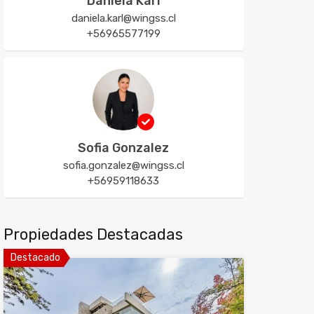
Daniela Karl
daniela.karl@wingss.cl
+56965577199
Sofia Gonzalez
sofia.gonzalez@wingss.cl
+56959118633
Propiedades Destacadas
Destacado