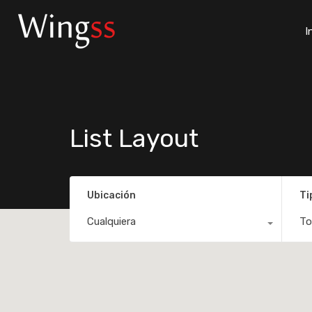
I
List Layout
Ubicación
Ti
Cualquiera
To