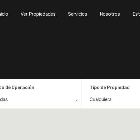
Inicio
Ver Propiedades
Servicios
Nosotros
Est
nicio
Ver Propiedades
Servicios
Nosotros
Est
po de Operación
Tipo de Propiedad
das
Cualquiera