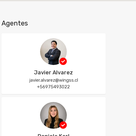
Agentes
Javier Alvarez
javier.alvarez@wingss.cl
+56975493022