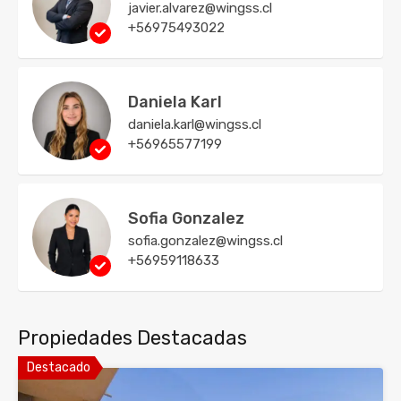
javier.alvarez@wingss.cl
+56975493022
Daniela Karl
daniela.karl@wingss.cl
+56965577199
Sofia Gonzalez
sofia.gonzalez@wingss.cl
+56959118633
Propiedades Destacadas
Destacado