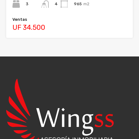
3
965
m2
4
Ventas
UF 34.500