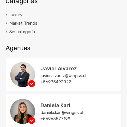
Categorías
Luxury
Market Trends
Sin categoría
Agentes
Javier Alvarez
javier.alvarez@wingss.cl
+56975493022
Daniela Karl
daniela.karl@wingss.cl
+56965577199