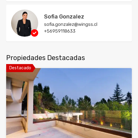
Sofia Gonzalez
sofia.gonzalez@wingss.cl
+56959118633
Propiedades Destacadas
Destacado