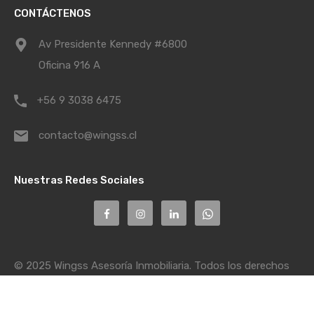
CONTÁCTENOS
Av Presidente Kennedy #6800
Oficina 916 A
+56 9 3038 6475
contacto@wingss.cl
Nuestras Redes Sociales
© 2025 Wingss Asesoría Inmobiliaria. Todos los derechos
reservados.
Desarrollada con
por
Fabo IT & Media Group