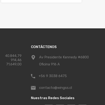
CONTÁCTENOS
40.844,79
Av Presidente Kennedy #6800
914,46
71.649,00
Oficina 916 A
+56 9 3038 6475
contacto@wingss.cl
Nuestras Redes Sociales