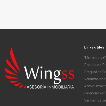
Links útiles
Términos y C
Política de P
Preguntas F
Valorizacione
Administraci
Financiamien
Vendemos tu 