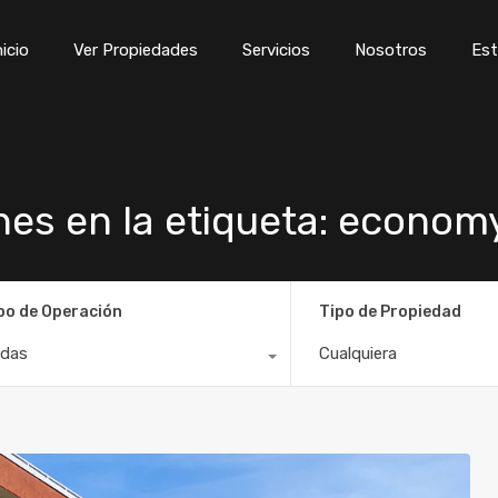
Inicio
Ver Propiedades
Servicios
Nosotros
Est
nicio
Ver Propiedades
Servicios
Nosotros
Est
nes en la etiqueta: economy
po de Operación
Tipo de Propiedad
das
Cualquiera