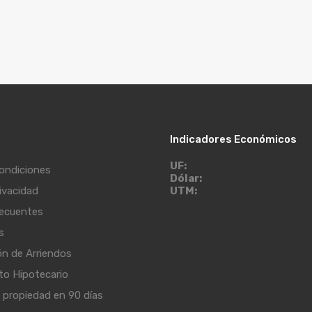
Indicadores Económicos
UF:
ondiciones
Dólar:
rivacidad
UTM:
recuentes
s
ón de Arriendos
to Hipotecario
propiedad en 90 días