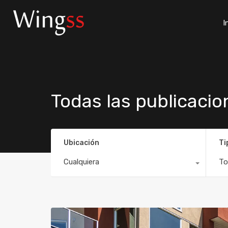
I
Todas las publicacio
Ubicación
Ti
Cualquiera
To