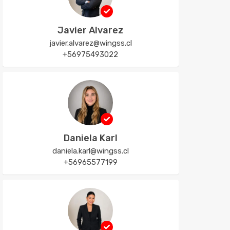
Javier Alvarez
javier.alvarez@wingss.cl
+56975493022
Daniela Karl
daniela.karl@wingss.cl
+56965577199