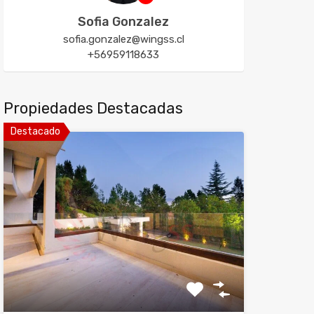
Sofia Gonzalez
sofia.gonzalez@wingss.cl
+56959118633
Propiedades Destacadas
Destacado