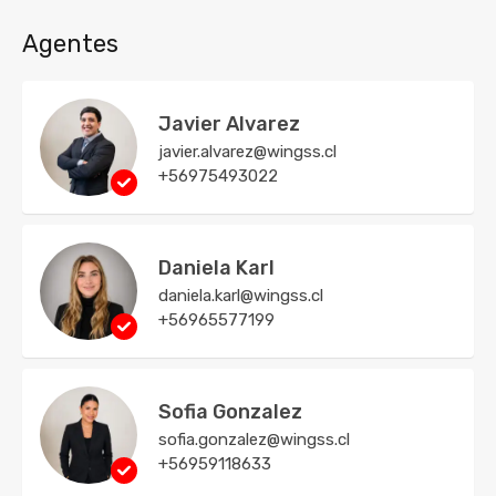
Agentes
Javier Alvarez
javier.alvarez@wingss.cl
+56975493022
Daniela Karl
daniela.karl@wingss.cl
+56965577199
Sofia Gonzalez
sofia.gonzalez@wingss.cl
+56959118633