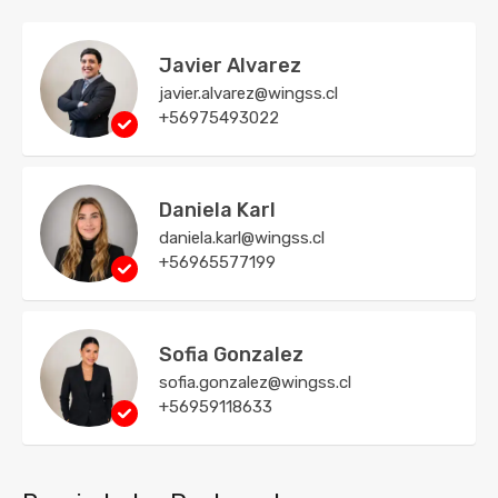
Javier Alvarez
javier.alvarez@wingss.cl
+56975493022
Daniela Karl
daniela.karl@wingss.cl
+56965577199
Sofia Gonzalez
sofia.gonzalez@wingss.cl
+56959118633