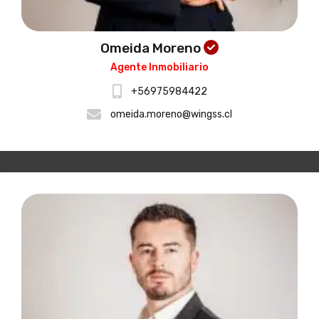
Omeida Moreno
Agente Inmobiliario
+56975984422
omeida.moreno@wingss.cl