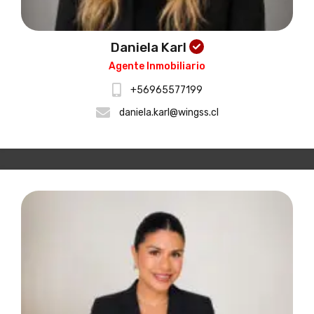
Daniela Karl
Agente Inmobiliario
+56965577199
daniela.karl@wingss.cl