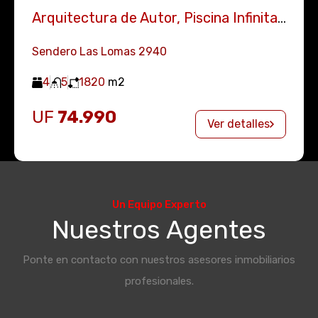
Arquitectura de Autor, Piscina Infinita y Terminaciones Premium
Sendero Las Lomas 2940
4
5
1820
m2
UF
74.990
Ver detalles
Un Equipo Experto
Nuestros Agentes
Ponte en contacto con nuestros asesores inmobiliarios
profesionales.