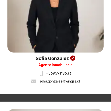
Sofia Gonzalez
Agente Inmobiliario
+56959118633
sofia.gonzalez@wingss.cl