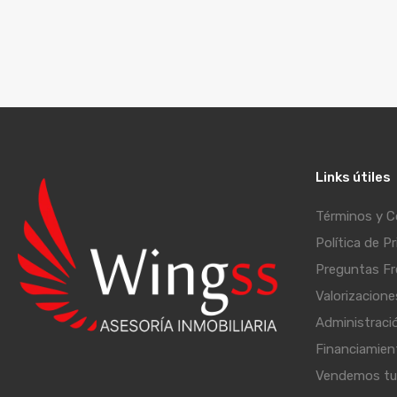
Links útiles
Términos y C
Política de P
Preguntas F
Valorizacione
Administraci
Financiamien
Vendemos tu 