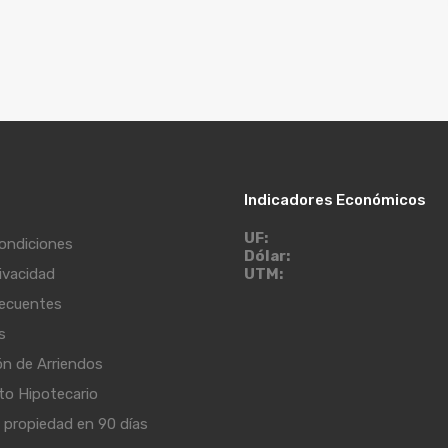
Indicadores Económicos
UF:
ondiciones
Dólar:
rivacidad
UTM:
recuentes
s
ón de Arriendos
to Hipotecario
propiedad en 90 días