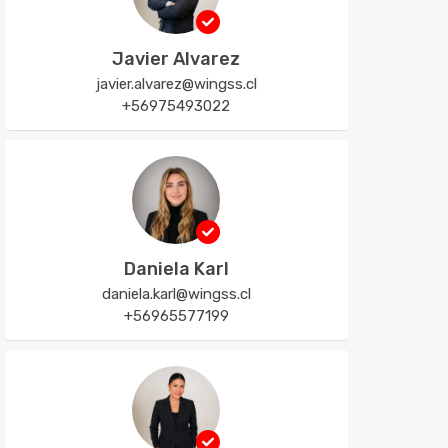
Javier Alvarez
javier.alvarez@wingss.cl
+56975493022
Daniela Karl
daniela.karl@wingss.cl
+56965577199