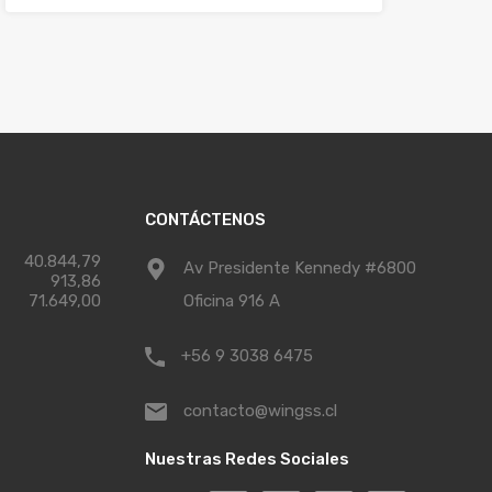
CONTÁCTENOS
40.844,79
Av Presidente Kennedy #6800
913,86
71.649,00
Oficina 916 A
+56 9 3038 6475
contacto@wingss.cl
Nuestras Redes Sociales