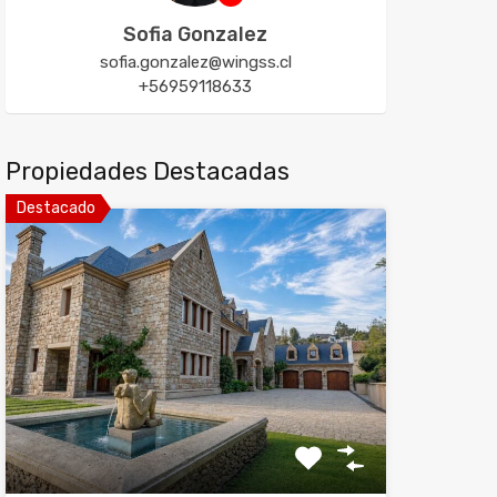
Sofia Gonzalez
sofia.gonzalez@wingss.cl
+56959118633
Propiedades Destacadas
Destacado