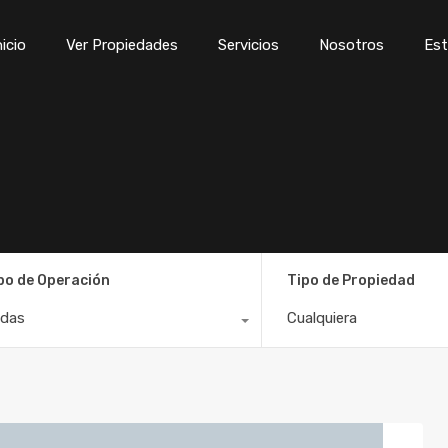
Inicio
Ver Propiedades
Servicios
Nosotros
Est
nicio
Ver Propiedades
Servicios
Nosotros
Est
po de Operación
Tipo de Propiedad
das
Cualquiera