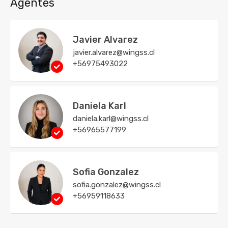
Agentes
Javier Alvarez
javier.alvarez@wingss.cl
+56975493022
Daniela Karl
daniela.karl@wingss.cl
+56965577199
Sofia Gonzalez
sofia.gonzalez@wingss.cl
+56959118633