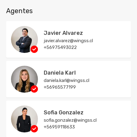
Agentes
Javier Alvarez
javier.alvarez@wingss.cl
+56975493022
Daniela Karl
daniela.karl@wingss.cl
+56965577199
Sofia Gonzalez
sofia.gonzalez@wingss.cl
+56959118633