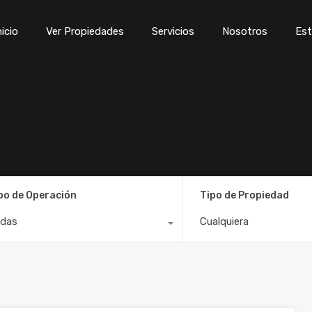
Inicio
Ver Propiedades
Servicios
Nosotros
Est
nicio
Ver Propiedades
Servicios
Nosotros
Est
po de Operación
Tipo de Propiedad
das
Cualquiera