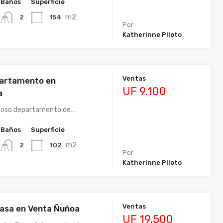
Baños
Superficie
m2
154
2
Por
Katherinne Piloto
Ventas
partamento en
UF 9.100
a
inoso departamento de…
Baños
Superficie
m2
102
2
Por
Katherinne Piloto
Ventas
asa en Venta Ñuñoa
UF 19.500