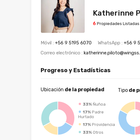
Katherinne P
6
Propiedades Listadas
Móvil :
+56 9 5195 6070
WhatsApp :
+56 9 
Correo electrónico :
katherinne.piloto@wingss.
Progreso y Estadísticas
Ubicación
de la propiedad
Tipo
de p
33%
Ñuñoa
17%
Padre
Hurtado
17%
Providencia
33%
Otros