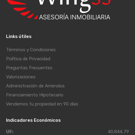
Links útiles
Términos y Condiciones
Política de Privacidad
Preguntas Frecuentes
Valorizaciones
Administración de Arriendos
Financiamiento Hipotecario
Vendemos tu propiedad en 90 días
Indicadores Económicos
UF:
40.844,79