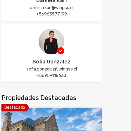
Daniela Karl
daniela.karl@wingss.cl
+56965577199
Sofia Gonzalez
sofia.gonzalez@wingss.cl
+56959118633
Propiedades Destacadas
Destacado