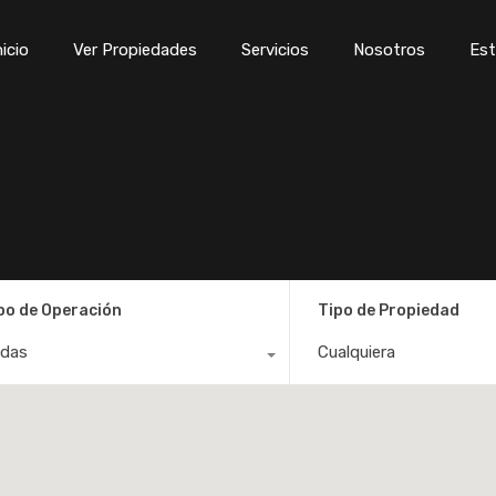
Inicio
Ver Propiedades
Servicios
Nosotros
Est
nicio
Ver Propiedades
Servicios
Nosotros
Est
po de Operación
Tipo de Propiedad
das
Cualquiera