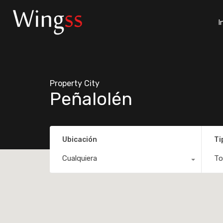
I
Property City
Peñalolén
Ubicación
Ti
Cualquiera
To