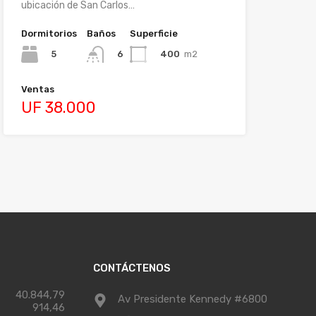
ubicación de San Carlos…
Dormitorios
Baños
Superficie
5
400
m2
6
Ventas
UF 38.000
CONTÁCTENOS
40.844,79
Av Presidente Kennedy #6800
914,46