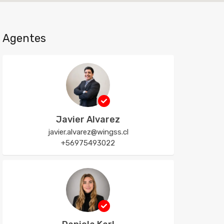
Agentes
Javier Alvarez
javier.alvarez@wingss.cl
+56975493022